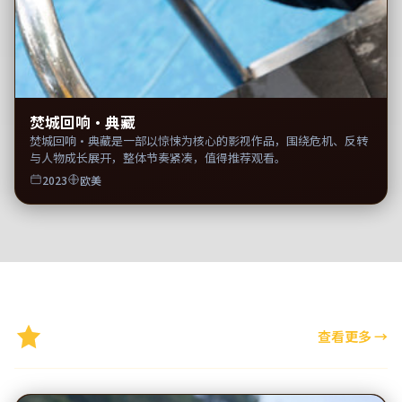
焚城回响·典藏
焚城回响·典藏是一部以惊悚为核心的影视作品，围绕危机、反转
与人物成长展开，整体节奏紧凑，值得推荐观看。
2023
欧美
精选推荐
查看更多
→