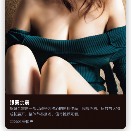
银翼余震
银翼余震是一部以战争为核心的影视作品，围绕危机、反转与人物
成长展开，整体节奏紧凑，值得推荐观看。
2021
国产