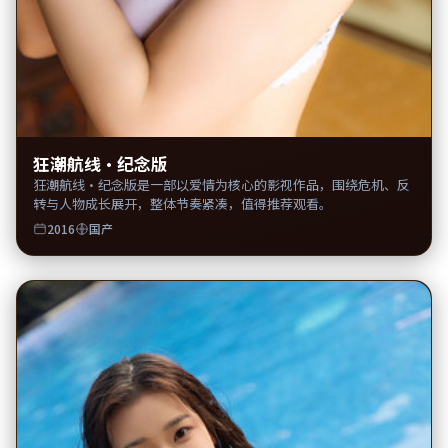
狂潮航线·纪念版
狂潮航线·纪念版是一部以爱情为核心的影视作品，围绕危机、反
转与人物成长展开，整体节奏紧凑，值得推荐观看。
2016
国产