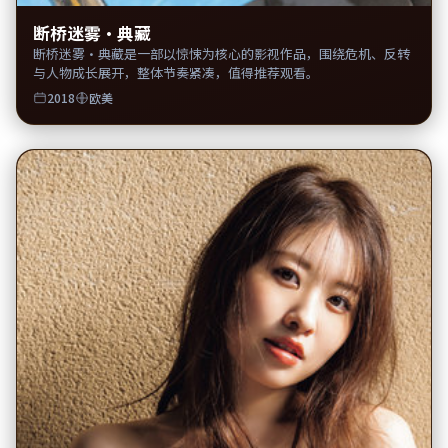
断桥迷雾·典藏
断桥迷雾·典藏是一部以惊悚为核心的影视作品，围绕危机、反转
与人物成长展开，整体节奏紧凑，值得推荐观看。
2018
欧美