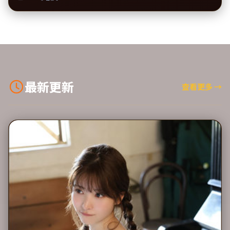
最新更新
查看更多
→