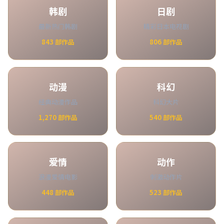
韩剧
日剧
最新热门韩剧
精彩日本电视剧
843
部作品
806
部作品
动漫
科幻
经典动漫作品
科幻大片
1,270
部作品
540
部作品
爱情
动作
浪漫爱情电影
刺激动作片
448
部作品
523
部作品