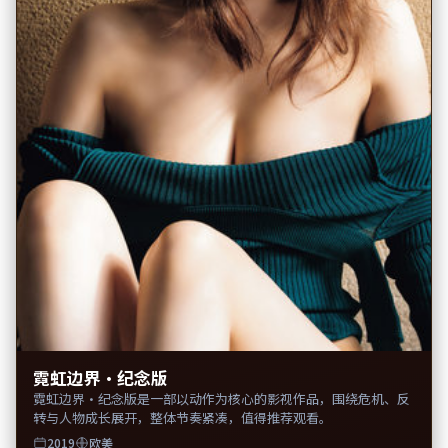
霓虹边界·纪念版
霓虹边界·纪念版是一部以动作为核心的影视作品，围绕危机、反
转与人物成长展开，整体节奏紧凑，值得推荐观看。
2019
欧美