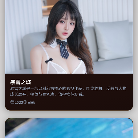
暴雪之城
暴雪之城是一部以科幻为核心的影视作品，围绕危机、反转与人物
成长展开，整体节奏紧凑，值得推荐观看。
2022
日韩