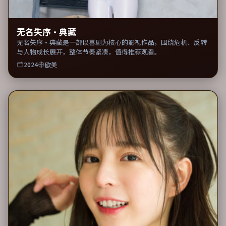
无名失序·典藏
无名失序·典藏是一部以喜剧为核心的影视作品，围绕危机、反转
与人物成长展开，整体节奏紧凑，值得推荐观看。
2024
欧美