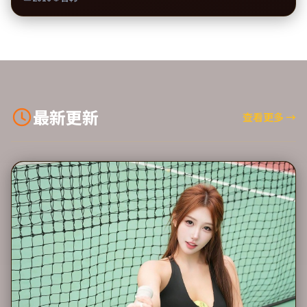
最新更新
查看更多
→