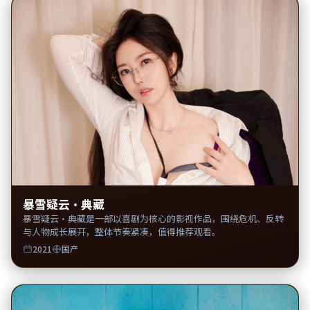
暴雪疑云·典藏
暴雪疑云·典藏是一部以喜剧为核心的影视作品，围绕危机、反转
与人物成长展开，整体节奏紧凑，值得推荐观看。
2021
国产