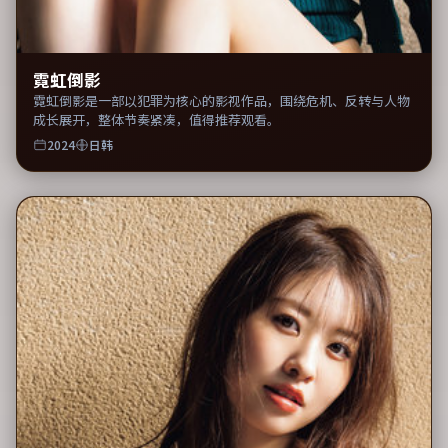
霓虹倒影
霓虹倒影是一部以犯罪为核心的影视作品，围绕危机、反转与人物
成长展开，整体节奏紧凑，值得推荐观看。
2024
日韩