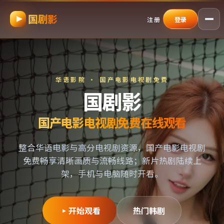
国剧影
跳过导航，进入正文
注册
登录
华语影院 ·
国产电影电视剧免费
国剧影
国产电影电视剧免费
在线观看
整合华语电影与高分电视剧资源，
国产电影电视剧
免费
畅享清晰画质与流畅线路；新片热剧陆续上
架，手机与电脑随时开看。
开始观看
热门韩剧