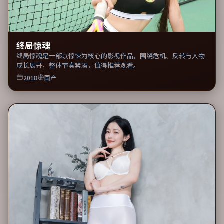
终局惊魂
终局惊魂是一部以惊悚为核心的影视作品，围绕危机、反转与人物
成长展开，整体节奏紧凑，值得推荐观看。
2018
国产