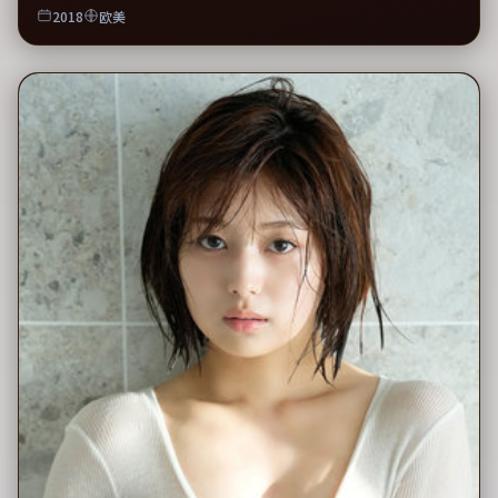
2018
欧美